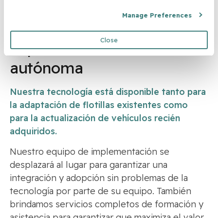
PASO 3
Manage Preferences
Por último,
Close
implementamos su flotilla
autónoma
Nuestra tecnología está disponible tanto para
la adaptación de flotillas existentes como
para la actualización de vehículos recién
adquiridos.
Nuestro equipo de implementación se
desplazará al lugar para garantizar una
integración y adopción sin problemas de la
tecnología por parte de su equipo. También
brindamos servicios completos de formación y
asistencia para garantizar que maximiza el valor